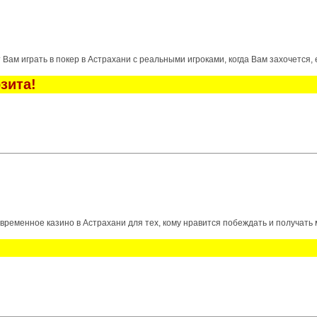
Вам играть в покер в Астрахани с реальными игроками, когда Вам захочется
зита!
овременное казино в Астрахани для тех, кому нравится побеждать и получат