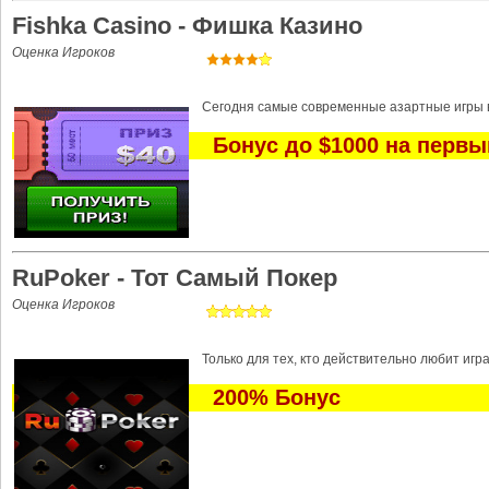
Fishka Casino - Фишка Казино
Оценка Игроков
Сегодня самые современные азартные игры в
Бонус до $1000 на первы
RuPoker - Тот Самый Покер
Оценка Игроков
Только для тех, кто действительно любит игр
200% Бонус