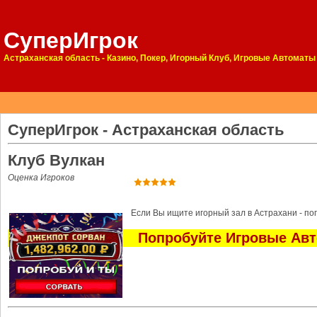
СуперИгрок
Астраханская область - Казино, Покер, Игорный Клуб, Игровые Автоматы
СуперИгрок - Астраханская область
Клуб Вулкан
Оценка Игроков
Если Вы ищите игорный зал в Астрахани - по
Попробуйте Игровые Авт