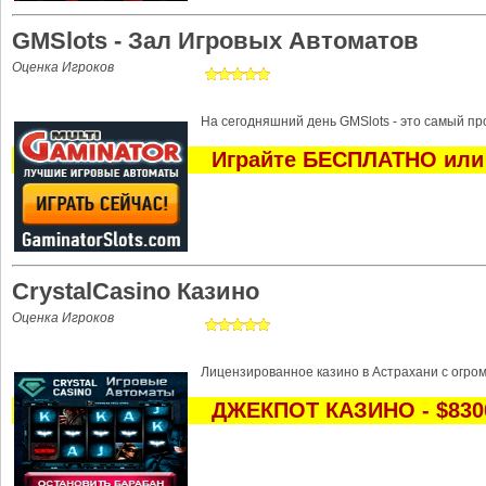
GMSlots - Зал Игровых Автоматов
Оценка Игроков
На сегодняшний день GMSlots - это самый пр
Играйте БЕСПЛАТНО или 
CrystalCasino Казино
Оценка Игроков
Лицензированное казино в Астрахани с огро
ДЖЕКПОТ КАЗИНО - $830