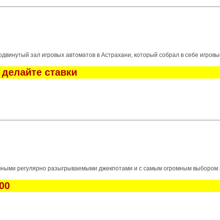
одвинутый зал игровых автоматов в Астрахани, который собрал в себе игровы
делайте ставки
мными регулярно разыгрываемыми джекпотами и с самым огромным выбором аз
00