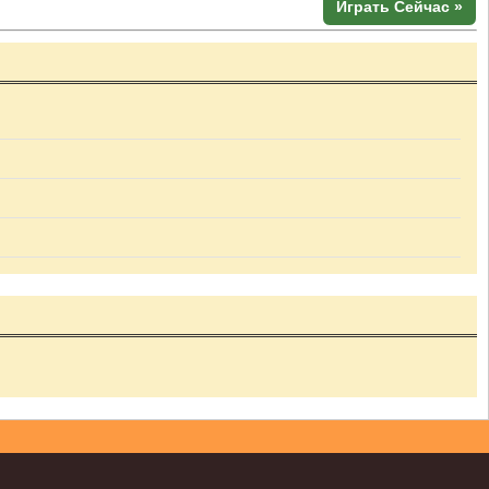
Играть Сейчас »