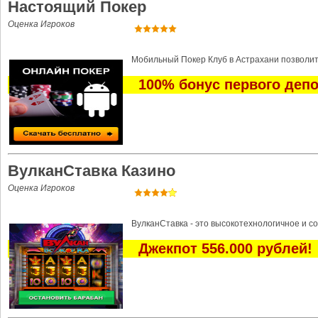
Настоящий Покер
Оценка Игроков
Мобильный Покер Клуб в Астрахани позволит 
100% бонус первого депо
ВулканСтавка Казино
Оценка Игроков
ВулканСтавка - это высокотехнологичное и с
Джекпот 556.000 рублей!