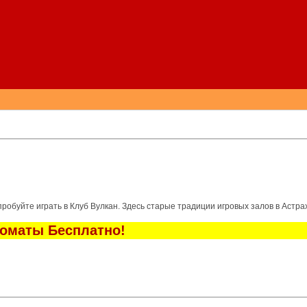
пробуйте играть в Клуб Вулкан. Здесь старые традиции игровых залов в Астр
оматы Бесплатно!